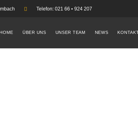
umbach
Telefon: 021 66 • 924 207
HOME
ÜBER UNS
UNSER TEAM
NEWS
KONTAK