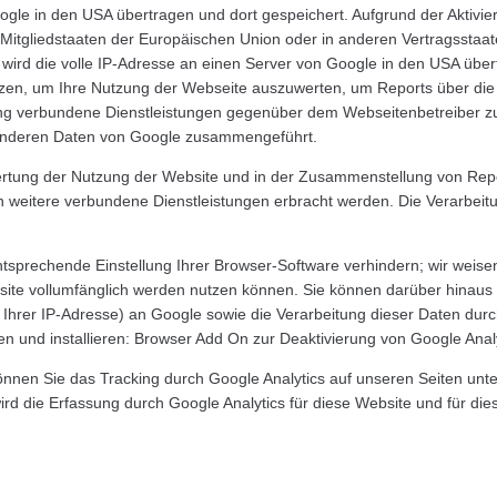
gle in den USA übertragen und dort gespeichert. Aufgrund der Aktivi
n Mitgliedstaaten der Europäischen Union oder in anderen Vertragsst
wird die volle IP-Adresse an einen Server von Google in den USA übert
tzen, um Ihre Nutzung der Webseite auszuwerten, um Reports über di
ung verbundene Dienstleistungen gegenüber dem Webseitenbetreiber z
t anderen Daten von Google zusammengeführt.
rtung der Nutzung der Website und in der Zusammenstellung von Repor
n weitere verbundene Dienstleistungen erbracht werden. Die Verarbeit
sprechende Einstellung Ihrer Browser-Software verhindern; wir weisen 
site vollumfänglich werden nutzen können. Sie können darüber hinaus
 Ihrer IP-Adresse) an Google sowie die Verarbeitung dieser Daten dur
n und installieren: Browser Add On zur Deaktivierung von Google Analy
nnen Sie das Tracking durch Google Analytics auf unseren Seiten unte
wird die Erfassung durch Google Analytics für diese Website und für di